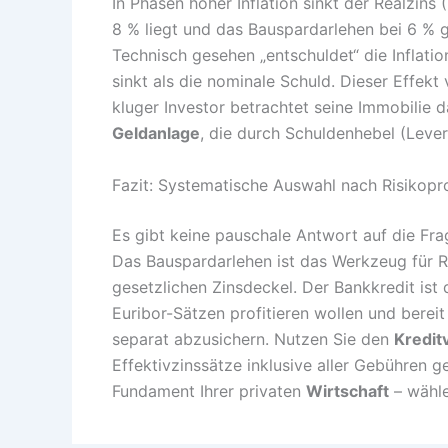
In Phasen hoher Inflation sinkt der Realzins 
8 % liegt und das Bauspardarlehen bei 6 % ge
Technisch gesehen „entschuldet“ die Inflati
sinkt als die nominale Schuld. Dieser Effekt 
kluger Investor betrachtet seine Immobilie d
Geldanlage
, die durch Schuldenhebel (Lever
Fazit: Systematische Auswahl nach Risikopro
Es gibt keine pauschale Antwort auf die Fra
Das Bauspardarlehen ist das Werkzeug für Ri
gesetzlichen Zinsdeckel. Der Bankkredit ist 
Euribor-Sätzen profitieren wollen und bereit
separat abzusichern. Nutzen Sie den
Kredit
Effektivzinssätze inklusive aller Gebühren g
Fundament Ihrer privaten
Wirtschaft
– wähle