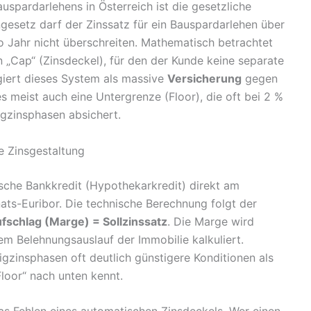
spardarlehens in Österreich ist die gesetzliche
setz darf der Zinssatz für ein Bauspardarlehen über
o Jahr nicht überschreiten. Mathematisch betrachtet
n „Cap“ (Zinsdeckel), für den der Kunde keine separate
giert dieses System als massive
Versicherung
gegen
es meist auch eine Untergrenze (Floor), die oft bei 2 %
igzinsphasen absichert.
e Zinsgestaltung
ische Bankkredit (Hypothekarkredit) direkt am
ts-Euribor. Die technische Berechnung folgt der
ufschlag (Marge) = Sollzinssatz
. Die Marge wird
m Belehnungsauslauf der Immobilie kalkuliert.
igzinsphasen oft deutlich günstigere Konditionen als
Floor“ nach unten kennt.