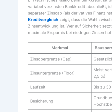
Ein technisches Risiko beim Bankkredit ist 
variabel verzinsten Bankkredit abschließt, i
separater Zinscap (als derivatives Finanzin
Kreditvergleich
zeigt, dass die Wahl zwisch
Zinsentwicklung ist. Wer auf Sicherheit setz
maximale Ersparnis bei niedrigen Zinsen hoff
Merkmal
Bauspard
Zinsobergrenze (Cap)
Gesetzlic
Meist vert
Zinsuntergrenze (Floor)
2,5 %)
Laufzeit
Bis zu 30
Grundbuc
Besicherung
Höchstbe