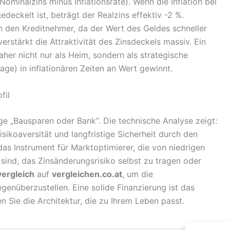
(Nominalzins minus Inflationsrate). Wenn die Inflation bei
deckelt ist, beträgt der Realzins effektiv -2 %.
on den Kreditnehmer, da der Wert des Geldes schneller
verstärkt die Attraktivität des Zinsdeckels massiv. Ein
aher nicht nur als Heim, sondern als strategische
age) in inflationären Zeiten an Wert gewinnt.
fil
ge „Bausparen oder Bank“. Die technische Analyse zeigt:
sikoaversität und langfristige Sicherheit durch den
das Instrument für Marktoptimierer, die von niedrigen
 sind, das Zinsänderungsrisiko selbst zu tragen oder
vergleich
auf
vergleichen.co.at
, um die
egenüberzustellen. Eine solide Finanzierung ist das
n Sie die Architektur, die zu Ihrem Leben passt.