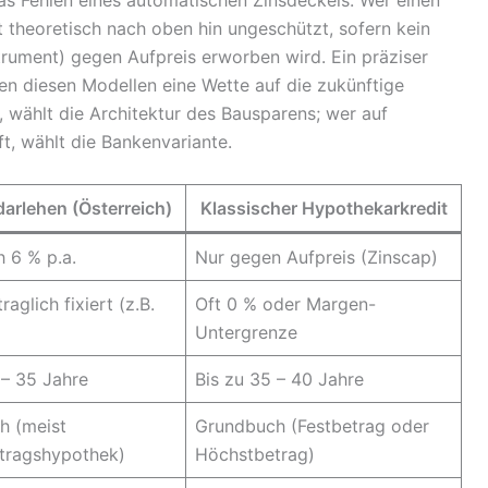
das Fehlen eines automatischen Zinsdeckels. Wer einen
st theoretisch nach oben hin ungeschützt, sofern kein
strument) gegen Aufpreis erworben wird. Ein präziser
en diesen Modellen eine Wette auf die zukünftige
t, wählt die Architektur des Bausparens; wer auf
t, wählt die Bankenvariante.
arlehen (Österreich)
Klassischer Hypothekarkredit
h 6 % p.a.
Nur gegen Aufpreis (Zinscap)
raglich fixiert (z.B.
Oft 0 % oder Margen-
Untergrenze
 – 35 Jahre
Bis zu 35 – 40 Jahre
h (meist
Grundbuch (Festbetrag oder
tragshypothek)
Höchstbetrag)