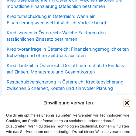
Kreditrate berechnen in Österreich: Welche Faktoren die
monatliche Finanzierung tatsächlich bestimmen
Kreditumschuldung in Österreich: Wann ein
Finanzierungswechsel tatsächlich Vorteile bringt
Kreditzinsen in Österreich: Welche Faktoren den
tatsächlichen Zinssatz bestimmen
Kreditvoranfrage in Österreich: Finanzierungsmöglichkeiten
frühzeitig und ohne Zeitdruck ausloten
Kreditlaufzeit in Österreich: Der oft unterschätzte Einfluss
auf Zinsen, Monatsrate und Gesamtkosten
Restschuldversicherung in Österreich: Kreditabsicherung
zwischen Sicherheit, Kosten und sinnvoller Planung
Bonitätsprüfung in Österreich: Welche Faktoren über
Einwilligung verwalten
Kreditwürdigkeit und Finanzierungsmöglichkeiten
entscheiden
Um dir ein optimales Erlebnis zu bieten, verwenden wir Technologien wie
Cookies, um Geräteinformationen zu speichern und/oder darauf
Haushaltsversicherung in Österreich: Welche Leistungen im
zuzugreifen. Wenn du diesen Technologien zustimmst, können wir Daten
Alltag häufig überschätzt oder unterschätzt werden
wie das Surfverhalten oder eindeutige IDs auf dieser Website verarbeiten.