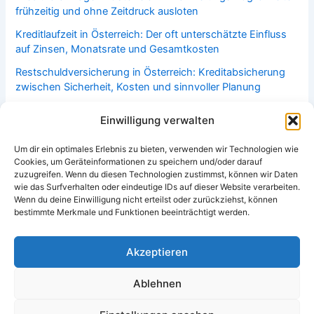
frühzeitig und ohne Zeitdruck ausloten
Kreditlaufzeit in Österreich: Der oft unterschätzte Einfluss
auf Zinsen, Monatsrate und Gesamtkosten
Restschuldversicherung in Österreich: Kreditabsicherung
zwischen Sicherheit, Kosten und sinnvoller Planung
Bonitätsprüfung in Österreich: Welche Faktoren über
Einwilligung verwalten
Kreditwürdigkeit und Finanzierungsmöglichkeiten
entscheiden
Um dir ein optimales Erlebnis zu bieten, verwenden wir Technologien wie
Cookies, um Geräteinformationen zu speichern und/oder darauf
Haushaltsversicherung in Österreich: Welche Leistungen im
zuzugreifen. Wenn du diesen Technologien zustimmst, können wir Daten
Alltag häufig überschätzt oder unterschätzt werden
wie das Surfverhalten oder eindeutige IDs auf dieser Website verarbeiten.
Wenn du deine Einwilligung nicht erteilst oder zurückziehst, können
bestimmte Merkmale und Funktionen beeinträchtigt werden.
Akzeptieren
Copyright © 2026 vergleichen.co.at | Alle Rechte vorhanden
Datenschutzerklärung
Ablehnen
Impressum
Cookie-Richtlinie (EU)