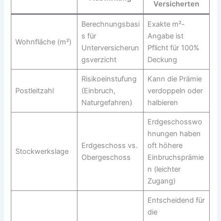
Versicherten
Berechnungsbasi
Exakte m²-
s für
Angabe ist
Wohnfläche (m²)
Unterversicherun
Pflicht für 100%
gsverzicht
Deckung
Risikoeinstufung
Kann die Prämie
Postleitzahl
(Einbruch,
verdoppeln oder
Naturgefahren)
halbieren
Erdgeschosswo
hnungen haben
Erdgeschoss vs.
oft höhere
Stockwerkslage
Obergeschoss
Einbruchsprämie
n (leichter
Zugang)
Entscheidend für
die