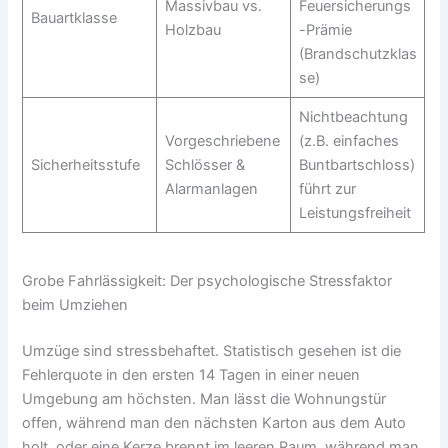
Massivbau vs.
Feuersicherungs
Bauartklasse
Holzbau
-Prämie
(Brandschutzklas
se)
Nichtbeachtung
Vorgeschriebene
(z.B. einfaches
Sicherheitsstufe
Schlösser &
Buntbartschloss)
Alarmanlagen
führt zur
Leistungsfreiheit
Grobe Fahrlässigkeit: Der psychologische Stressfaktor
beim Umziehen
Umzüge sind stressbehaftet. Statistisch gesehen ist die
Fehlerquote in den ersten 14 Tagen in einer neuen
Umgebung am höchsten. Man lässt die Wohnungstür
offen, während man den nächsten Karton aus dem Auto
holt, oder eine Kerze brennt im leeren Raum, während man