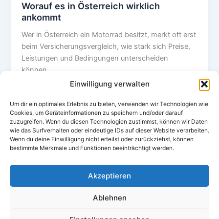
Worauf es in Österreich wirklich
ankommt
Wer in Österreich ein Motorrad besitzt, merkt oft erst
beim Versicherungsvergleich, wie stark sich Preise,
Leistungen und Bedingungen unterscheiden
können.
Einwilligung verwalten
Um dir ein optimales Erlebnis zu bieten, verwenden wir Technologien wie
Cookies, um Geräteinformationen zu speichern und/oder darauf
zuzugreifen. Wenn du diesen Technologien zustimmst, können wir Daten
←
Zurück
1
2
3
Weiter
→
wie das Surfverhalten oder eindeutige IDs auf dieser Website verarbeiten.
Wenn du deine Einwilligung nicht erteilst oder zurückziehst, können
bestimmte Merkmale und Funktionen beeinträchtigt werden.
Akzeptieren
Copyright © 2026 vergleichen.co.at | Alle Rechte vorhanden
Datenschutzerklärung
Ablehnen
Impressum
Cookie-Richtlinie (EU)