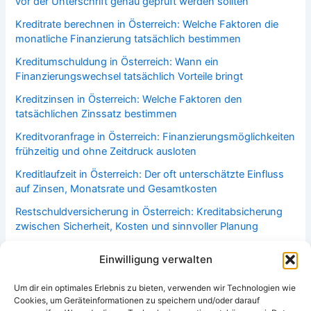
vor der Unterschrift genau geprüft werden sollten
Kreditrate berechnen in Österreich: Welche Faktoren die
monatliche Finanzierung tatsächlich bestimmen
Kreditumschuldung in Österreich: Wann ein
Finanzierungswechsel tatsächlich Vorteile bringt
Kreditzinsen in Österreich: Welche Faktoren den
tatsächlichen Zinssatz bestimmen
Kreditvoranfrage in Österreich: Finanzierungsmöglichkeiten
frühzeitig und ohne Zeitdruck ausloten
Kreditlaufzeit in Österreich: Der oft unterschätzte Einfluss
auf Zinsen, Monatsrate und Gesamtkosten
Restschuldversicherung in Österreich: Kreditabsicherung
zwischen Sicherheit, Kosten und sinnvoller Planung
Bonitätsprüfung in Österreich: Welche Faktoren über
Einwilligung verwalten
Kreditwürdigkeit und Finanzierungsmöglichkeiten
entscheiden
Um dir ein optimales Erlebnis zu bieten, verwenden wir Technologien wie
Cookies, um Geräteinformationen zu speichern und/oder darauf
Haushaltsversicherung in Österreich: Welche Leistungen im