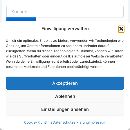
Suchen
nach:
Einwilligung verwalten
Um dir ein optimales Erlebnis zu bieten, verwenden wir Technologien wie
Cookies, um Geräteinformationen zu speichern und/oder darauf
zuzugreifen. Wenn du diesen Technologien zustimmst, können wir Daten
wie das Surfverhalten oder eindeutige IDs auf dieser Website verarbeiten.
Wenn du deine Einwilligung nicht erteilst oder zurückziehst, können
bestimmte Merkmale und Funktionen beeinträchtigt werden.
Akzeptieren
Copyright © 2026 vergleichen.co.at | Alle Rechte vorhanden
Datenschutzerklärung
Ablehnen
Impressum
Cookie-Richtlinie (EU)
Einstellungen ansehen
Schadensbeispiele
Cookie-Richtlinie
Datenschutzerklärung
Impressum