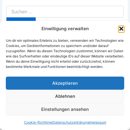
Suchen
nach:
Einwilligung verwalten
Um dir ein optimales Erlebnis zu bieten, verwenden wir Technologien wie
Cookies, um Geräteinformationen zu speichern und/oder darauf
zuzugreifen. Wenn du diesen Technologien zustimmst, können wir Daten
wie das Surfverhalten oder eindeutige IDs auf dieser Website verarbeiten.
Wenn du deine Einwilligung nicht erteilst oder zurückziehst, können
bestimmte Merkmale und Funktionen beeinträchtigt werden.
Akzeptieren
Copyright © 2026 vergleichen.co.at | Alle Rechte vorhanden
Datenschutzerklärung
Ablehnen
Impressum
Cookie-Richtlinie (EU)
Einstellungen ansehen
Schadensbeispiele
Cookie-Richtlinie
Datenschutzerklärung
Impressum