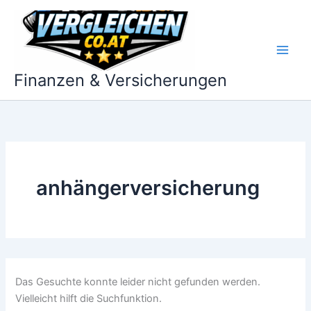
Zum
Inhalt
springen
Finanzen & Versicherungen
anhängerversicherung
Das Gesuchte konnte leider nicht gefunden werden.
Vielleicht hilft die Suchfunktion.