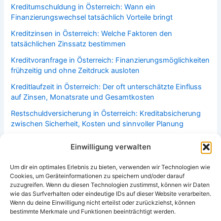
Kreditumschuldung in Österreich: Wann ein
Finanzierungswechsel tatsächlich Vorteile bringt
Kreditzinsen in Österreich: Welche Faktoren den
tatsächlichen Zinssatz bestimmen
Kreditvoranfrage in Österreich: Finanzierungsmöglichkeiten
frühzeitig und ohne Zeitdruck ausloten
Kreditlaufzeit in Österreich: Der oft unterschätzte Einfluss
auf Zinsen, Monatsrate und Gesamtkosten
Restschuldversicherung in Österreich: Kreditabsicherung
zwischen Sicherheit, Kosten und sinnvoller Planung
Bonitätsprüfung in Österreich: Welche Faktoren über
Einwilligung verwalten
Kreditwürdigkeit und Finanzierungsmöglichkeiten
entscheiden
Um dir ein optimales Erlebnis zu bieten, verwenden wir Technologien wie
Cookies, um Geräteinformationen zu speichern und/oder darauf
Haushaltsversicherung in Österreich: Welche Leistungen im
zuzugreifen. Wenn du diesen Technologien zustimmst, können wir Daten
Alltag häufig überschätzt oder unterschätzt werden
wie das Surfverhalten oder eindeutige IDs auf dieser Website verarbeiten.
Wenn du deine Einwilligung nicht erteilst oder zurückziehst, können
bestimmte Merkmale und Funktionen beeinträchtigt werden.