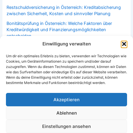
Restschuldversicherung in Österreich: Kreditabsicherung
zwischen Sicherheit, Kosten und sinnvoller Planung
Bonitätsprüfung in Österreich: Welche Faktoren über
Kreditwürdigkeit und Finanzierungsmöglichkeiten
entscheiden
Einwilligung verwalten
Haushaltsversicherung in Österreich: Welche Leistungen im
Alltag häufig überschätzt oder unterschätzt werden
Um dir ein optimales Erlebnis zu bieten, verwenden wir Technologien wie
Cookies, um Geräteinformationen zu speichern und/oder darauf
Notfallfonds aufbauen in Österreich: Warum finanzielle
zuzugreifen. Wenn du diesen Technologien zustimmst, können wir Daten
Reserven mehr als nur Sparen sind
wie das Surfverhalten oder eindeutige IDs auf dieser Website verarbeiten.
Wenn du deine Einwilligung nicht erteilst oder zurückziehst, können
bestimmte Merkmale und Funktionen beeinträchtigt werden.
Akzeptieren
Copyright © 2026 vergleichen.co.at | Alle Rechte vorhanden
Datenschutzerklärung
Ablehnen
Impressum
Cookie-Richtlinie (EU)
Einstellungen ansehen
Schadensbeispiele